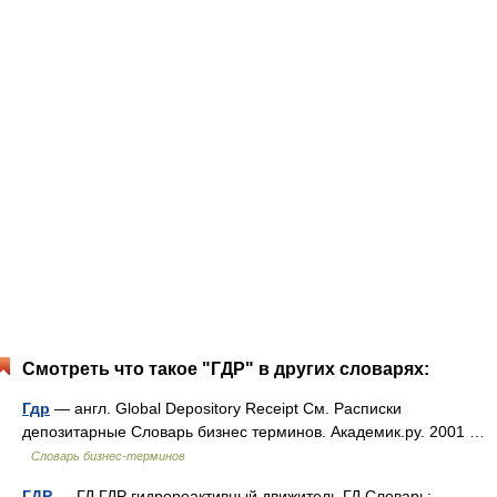
Смотреть что такое "ГДР" в других словарях:
Гдр
— англ. Global Depository Receipt См. Расписки
депозитарные Словарь бизнес терминов. Академик.ру. 2001 …
Словарь бизнес-терминов
ГДР
— ГД ГДР гидрореактивный движитель ГД Словарь: