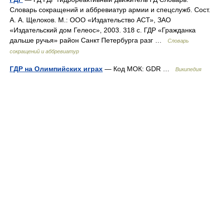
Словарь сокращений и аббревиатур армии и спецслужб. Сост.
А. А. Щелоков. М.: ООО «Издательство АСТ», ЗАО
«Издательский дом Гелеос», 2003. 318 с. ГДР «Гражданка
дальше ручья» район Санкт Петербурга разг …
Словарь
сокращений и аббревиатур
ГДР на Олимпийских играх
— Код МОК: GDR …
Википедия